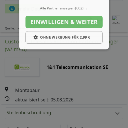
Alle Partner anzeigen
(602) →
mehr Details
Teilen
EINWILLIGEN & WEITER
Quelle: meinestadt.de
OHNE WERBUNG FÜR 2,99 €
Customer Telesales Retention Partnermanager
(w/ m/ d)
1&1 Telecommunication SE
Montabaur
aktualisiert seit: 05.08.2026
Stellenbeschreibung: