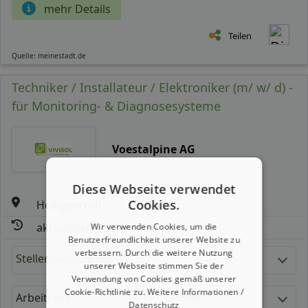
mehr Details
Teilen
Quelle: meinestadt.de
Techniker / Installateur / Elektroniker (m/ w/ d) -
für Monitoring- & Diagnosesysteme
Voestalpine AG
Diese Webseite verwendet
Cookies.
Heiligenroth
aktualisiert seit: 05.08.2026
Wir verwenden Cookies, um die
Benutzerfreundlichkeit unserer Website zu
verbessern. Durch die weitere Nutzung
Stellenbeschreibung:
unserer Webseite stimmen Sie der
Verwendung von Cookies gemäß unserer
Cookie-Richtlinie zu.
Weitere Informationen /
Arbeitszeit
Gehalt
Datenschutz