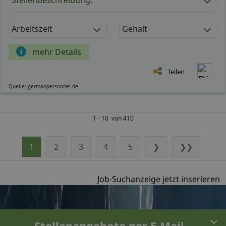
Arbeitszeit
Gehalt
mehr Details
Teilen
Quelle: germanpersonnel.de
1 - 10 von 410
1
2
3
4
5
❯
❯❯
Job-Suchanzeige jetzt inserieren
Stellenangebote per E-Mail