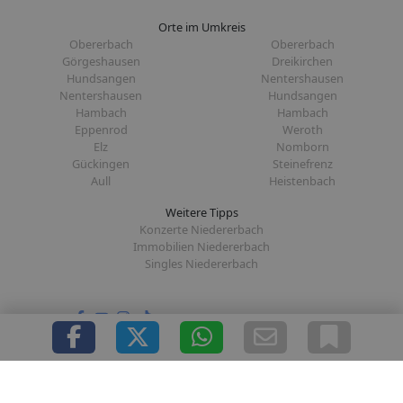
Orte im Umkreis
Obererbach
Obererbach
Görgeshausen
Dreikirchen
Hundsangen
Nentershausen
Nentershausen
Hundsangen
Hambach
Hambach
Eppenrod
Weroth
Elz
Nomborn
Gückingen
Steinefrenz
Aull
Heistenbach
Weitere Tipps
Konzerte Niedererbach
Immobilien Niedererbach
Singles Niedererbach
Folge uns auf:
|
|
|
|
Über uns
Presse
Redaktion
Datenschutz
Impressum