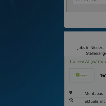
Jobs in Niederah
Stellenange
Trainee AI (w/ m/ 
1&
Montabaur
aktualisiert