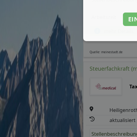
Arbeitszeit
EI
mehr Details
Quelle: meinestadt.de
Steuerfachkraft (
Ta
Heiligenrot
aktualisiert
Stellenbeschreibun