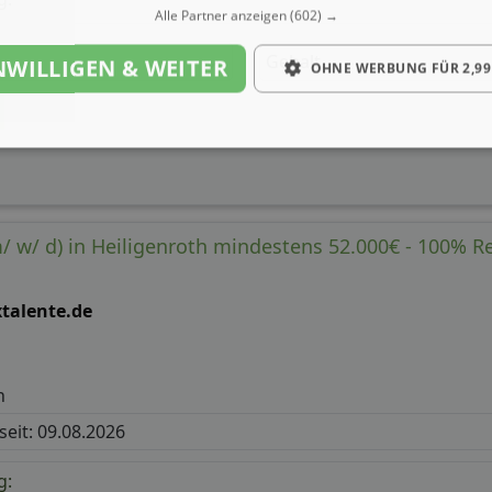
Alle Partner anzeigen
(602) →
Gehalt
NWILLIGEN & WEITER
OHNE WERBUNG FÜR 2,99
m/ w/ d) in Heiligenroth mindestens 52.000€ - 100% 
xtalente.de
h
 seit: 09.08.2026
g: