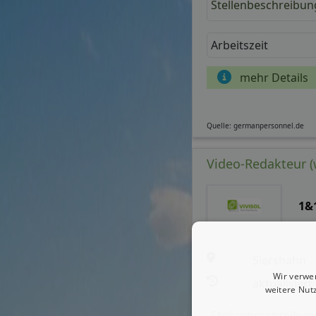
Stellenbeschreibun
Arbeitszeit
mehr Details
Quelle: germanpersonnel.de
Video-Redakteur (
1&
Siershahn
Wir verwe
aktualisiert
weitere Nut
Stellenbeschreibun