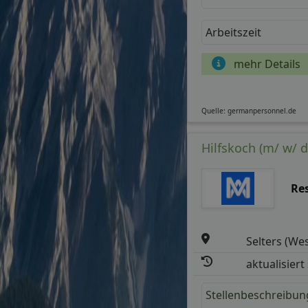
Arbeitszeit
mehr Details
Quelle: germanpersonnel.de
Hilfskoch (m/ w/ d
Re
Selters (We
aktualisiert
Stellenbeschreibun