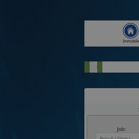
Immobili
Job: