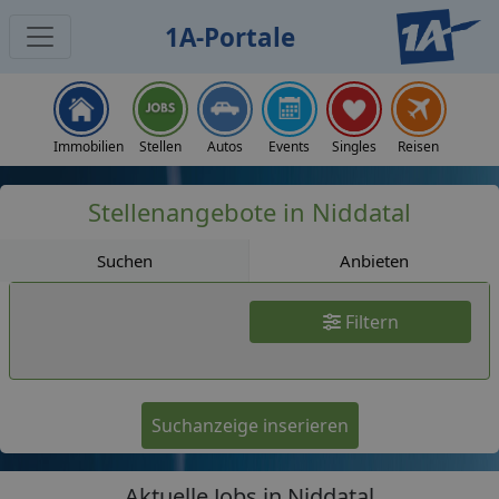
1A-Portale
Jobs
Immobilien
Stellen
Autos
Events
Singles
Reisen
Stellenangebote in Niddatal
Suchen
Anbieten
Filtern
Suchanzeige inserieren
Aktuelle Jobs in Niddatal