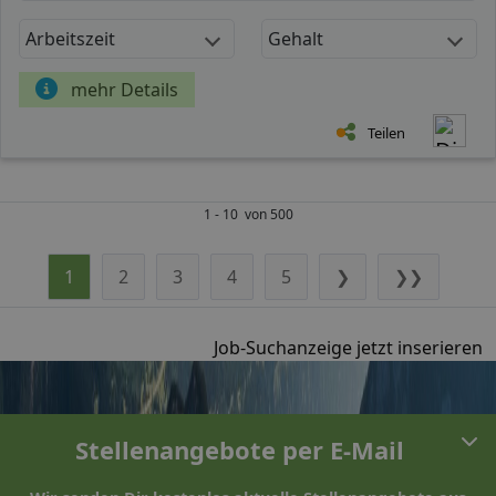
Arbeitszeit
Gehalt
mehr Details
Teilen
1 - 10 von 500
1
2
3
4
5
❯
❯❯
Job-Suchanzeige jetzt inserieren
Stellenangebote per E-Mail