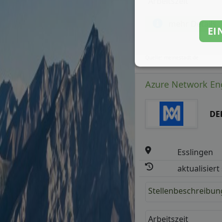
Arbeitszeit
mehr Details
EI
Quelle: meinestadt.de
Azure Network Eng
DE
Esslingen
aktualisiert
Stellenbeschreibun
Arbeitszeit