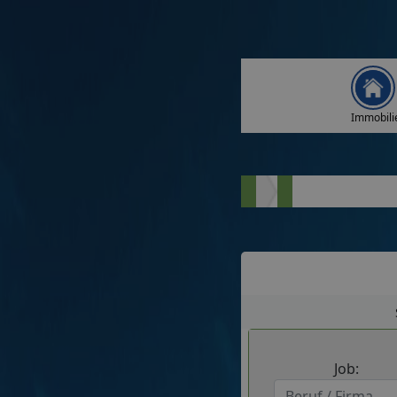
Immobili
Job: