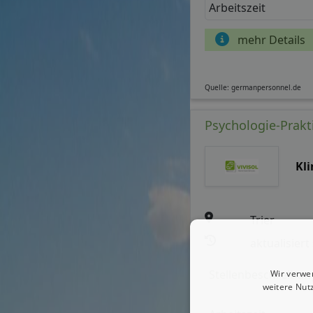
Arbeitszeit
mehr Details
Quelle: germanpersonnel.de
Psychologie-Prakt
Kl
Trier
aktualisiert
Stellenbeschreibun
Wir verwe
weitere Nut