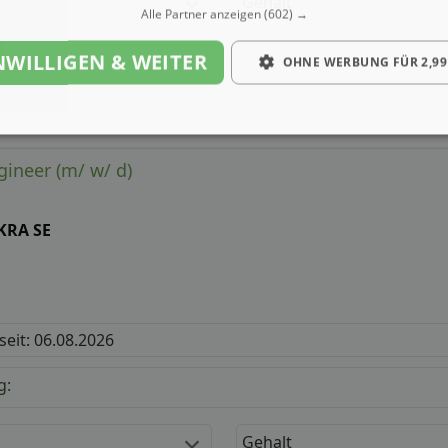
Gehalt
Alle Partner anzeigen
(602) →
NWILLIGEN & WEITER
OHNE WERBUNG FÜR 2,99
ineer (m/ w/ d)
KRA SE
 seit: 06.08.2026
g:
Gehalt