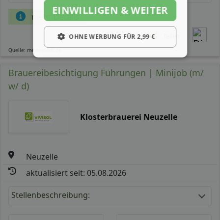
EINWILLIGEN & WEITER
mehr Details
Teilen
OHNE WERBUNG FÜR 2,99 €
Quelle: meinestadt.de
Brauereibesichtigung Führungen | Minijob (m/
w/ d)
Klosterbrauerei Neuzelle
Neuzelle
aktualisiert seit: 05.08.2026
Stellenbeschreibung: