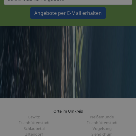
Angebote per E-Mail erhalten
Orte im Umkreis
Lawitz
Neißemünde
Eisenhüttenstadt
Eisenhüttenstadt
Schlaubetal
Vogelsang
Ziltendorf
Siehdichum