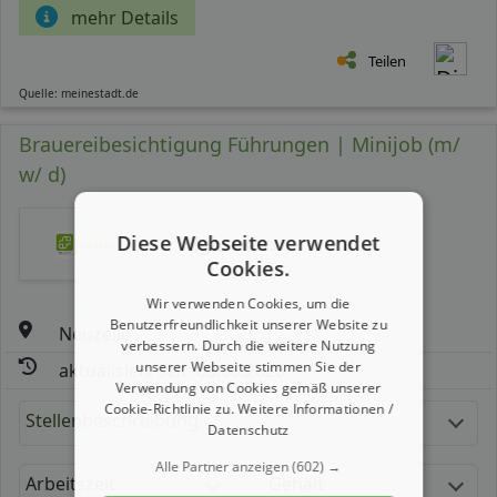
mehr Details
Teilen
Quelle: meinestadt.de
Brauereibesichtigung Führungen | Minijob (m/
w/ d)
Diese Webseite verwendet
Hightekers
Cookies.
Wir verwenden Cookies, um die
Benutzerfreundlichkeit unserer Website zu
Neuzelle
verbessern. Durch die weitere Nutzung
unserer Webseite stimmen Sie der
aktualisiert seit: 03.08.2026
Verwendung von Cookies gemäß unserer
Cookie-Richtlinie zu.
Weitere Informationen /
Stellenbeschreibung:
Datenschutz
Alle Partner anzeigen
(602) →
Arbeitszeit
Gehalt