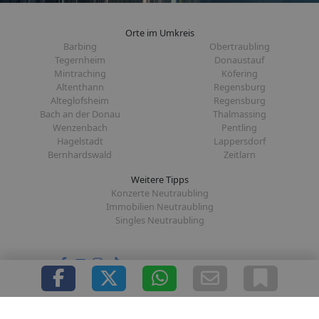
Orte im Umkreis
Barbing
Obertraubling
Tegernheim
Donaustauf
Mintraching
Köfering
Altenthann
Regensburg
Alteglofsheim
Regensburg
Bach an der Donau
Thalmassing
Wenzenbach
Pentling
Hagelstadt
Lappersdorf
Bernhardswald
Zeitlarn
Weitere Tipps
Konzerte Neutraubling
Immobilien Neutraubling
Singles Neutraubling
Folge uns auf:
|
|
|
|
Über uns
Presse
Redaktion
Datenschutz
Impressum