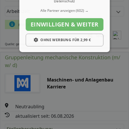
Datenschutz
Alle Partner anzeigen
(602) →
Arbeitszeit
Gehalt
EINWILLIGEN & WEITER
mehr Details
Teilen
OHNE WERBUNG FÜR 2,99 €
Quelle: germanpersonnel.de
Gruppenleitung mechanische Konstruktion (m/
w/ d)
Maschinen- und Anlagenbau
Karriere
Neutraubling
aktualisiert seit: 06.08.2026
Stellenbeschreibung: