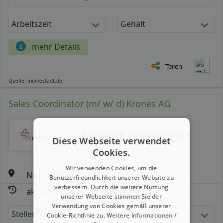
Arbeitszeit
Gehalt
mehr Details
Teilen
Quelle: meinestadt.de
Sales Coordinator (m/ w/ d) Krones AG
Aide GmbH PersonalService
Diese Webseite verwendet
Cookies.
Wir verwenden Cookies, um die
Neutraubling
Benutzerfreundlichkeit unserer Website zu
verbessern. Durch die weitere Nutzung
aktualisiert seit: 06.08.2026
unserer Webseite stimmen Sie der
Verwendung von Cookies gemäß unserer
Stellenbeschreibung:
Cookie-Richtlinie zu.
Weitere Informationen /