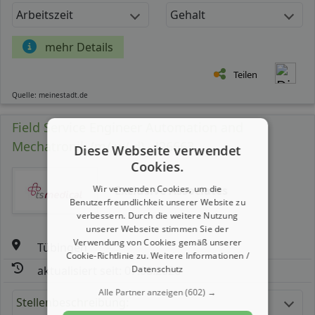
Arbeitszeit
Gehalt
mehr Details
Teilen
Quelle: meinestadt.de
Field Service Engineer Automation and
Mechatronik (m/ w/ d) - J26663
Diese Webseite verwendet
Cookies.
Wir verwenden Cookies, um die
Exclusive Associates
Benutzerfreundlichkeit unserer Website zu
verbessern. Durch die weitere Nutzung
unserer Webseite stimmen Sie der
Verwendung von Cookies gemäß unserer
Tübingen
Cookie-Richtlinie zu.
Weitere Informationen /
Datenschutz
aktualisiert seit: 07.08.2026
Alle Partner anzeigen
(602) →
Stellenbeschreibung: