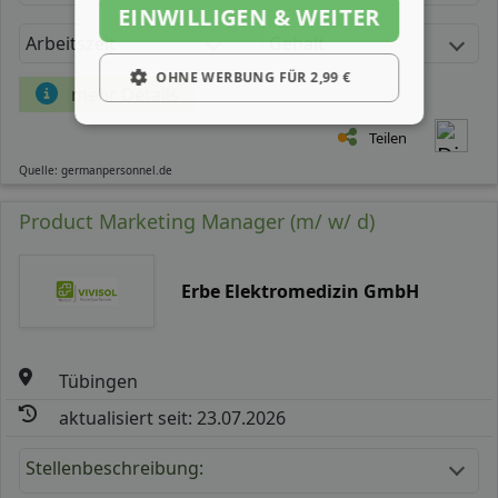
EINWILLIGEN & WEITER
Arbeitszeit
Gehalt
OHNE WERBUNG FÜR 2,99 €
mehr Details
Teilen
Quelle: germanpersonnel.de
Product Marketing Manager (m/ w/ d)
Erbe Elektromedizin GmbH
Tübingen
aktualisiert seit: 23.07.2026
Stellenbeschreibung: