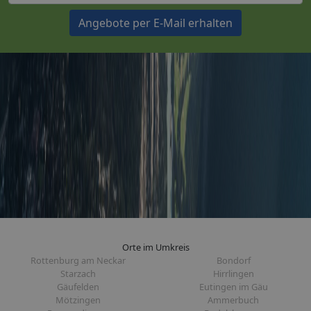
Angebote per E-Mail erhalten
Orte im Umkreis
Rottenburg am Neckar
Bondorf
Starzach
Hirrlingen
Gäufelden
Eutingen im Gäu
Mötzingen
Ammerbuch