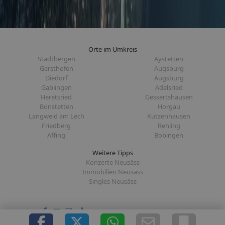
Orte im Umkreis
Stadtbergen
Aystetten
Gersthofen
Augsburg
Diedorf
Augsburg
Gablingen
Adelsried
Heretsried
Gessertshausen
Bonstetten
Horgau
Langweid am Lech
Kutzenhausen
Friedberg
Rehling
Affing
Bobingen
Weitere Tipps
Konzerte Neusäss
Immobilien Neusäss
Singles Neusäss
Folge uns auf: