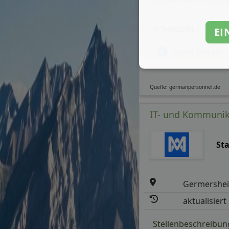
Arbeitszeit
EI
mehr Details
Quelle: germanpersonnel.de
IT- und Kommunika
St
Germershe
aktualisiert
Stellenbeschreibun