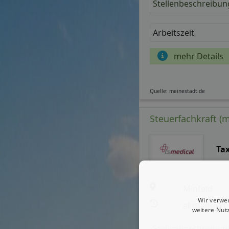
Stellenbeschreibun
Arbeitszeit
mehr Details
Quelle: meinestadt.de
Steuerfachkraft (
Ta
Minfeld
Wir verwe
aktualisiert
weitere Nut
Stellenbeschreibun