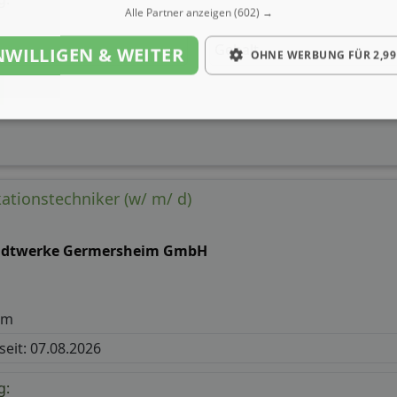
Alle Partner anzeigen
(602) →
Gehalt
NWILLIGEN & WEITER
OHNE WERBUNG FÜR 2,99
tionstechniker (w/ m/ d)
adtwerke Germersheim GmbH
im
 seit: 07.08.2026
g: