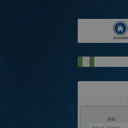
Immobili
Job: