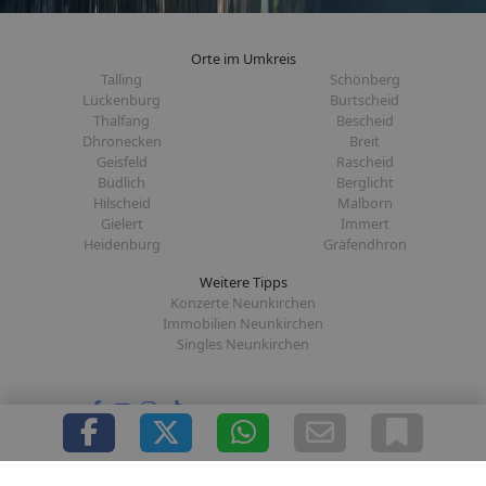
Orte im Umkreis
Talling
Schönberg
Lückenburg
Burtscheid
Thalfang
Bescheid
Dhronecken
Breit
Geisfeld
Rascheid
Büdlich
Berglicht
Hilscheid
Malborn
Gielert
Immert
Heidenburg
Gräfendhron
Weitere Tipps
Konzerte Neunkirchen
Immobilien Neunkirchen
Singles Neunkirchen
Folge uns auf:
|
|
|
|
Über uns
Presse
Redaktion
Datenschutz
Impressum