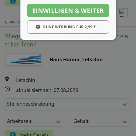
mehr Details
EINWILLIGEN & WEITER
Teilen
Quelle: germanpersonnel.de
OHNE WERBUNG FÜR 2,99 €
Pflegefachkraft (m/ w/ d) - Hier erwatet Dich ein
tolles Team!
Haus Hanna, Letschin
Letschin
aktualisiert seit: 07.08.2026
Stellenbeschreibung:
Arbeitszeit
Gehalt
mehr Details