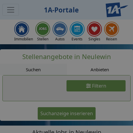
1A-Portale
Jobs
Immobilien
Stellen
Autos
Events
Singles
Reisen
Stellenangebote in Neulewin
Suchen
Anbieten
Filtern
Suchanzeige inserieren
Aktuelle Jobs in Neulewin