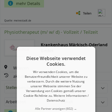
mehr Details
Teilen
Quelle: meinestadt.de
Physiotherapeut (m/ w/ d) - Vollzeit / Teilzeit
Krankenhaus Märkisch-Oderland
GmbH
Diese Webseite verwendet
Cookies.
Wriezen
Wir verwenden Cookies, um die
aktualisiert seit: 07.08.2026
Benutzerfreundlichkeit unserer Website zu
verbessern. Durch die weitere Nutzung
unserer Webseite stimmen Sie der
Stellenbeschreibung:
Verwendung von Cookies gemäß unserer
Cookie-Richtlinie zu.
Weitere Informationen /
Datenschutz
Arbeitszeit
Gehalt
Alle Partner anzeigen
(602) →