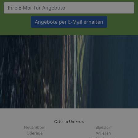
Angebote per E-Mail erhalten
Orte im Umkreis
Neutrebbin
Bliesdorf
Oderaue
Wriezen