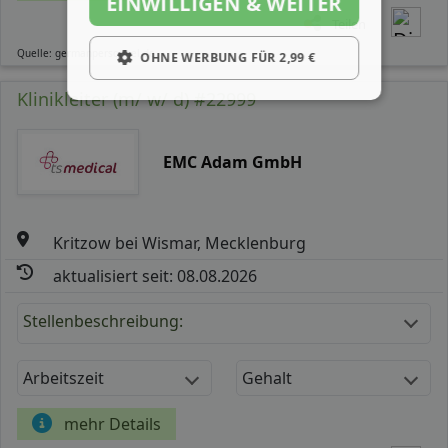
EINWILLIGEN & WEITER
Teilen
Quelle: germanpersonnel.de
OHNE WERBUNG FÜR 2,99 €
Klinikleiter (m/ w/ d) #22999
EMC Adam GmbH
Kritzow bei Wismar, Mecklenburg
aktualisiert seit: 08.08.2026
Stellenbeschreibung:
Arbeitszeit
Gehalt
mehr Details