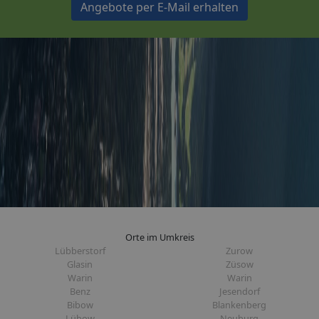
Angebote per E-Mail erhalten
Orte im Umkreis
Lübberstorf
Zurow
Glasin
Züsow
Warin
Warin
Benz
Jesendorf
Bibow
Blankenberg
Lübow
Neuburg