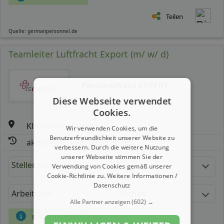
Teilen
Quelle: germanpersonnel.de
Teamleiter Luftfracht Export (m/ w/ d)
Personalhaus EXPERT
Diese Webseite verwendet
Cookies.
Klein Warin Lager
Wir verwenden Cookies, um die
Benutzerfreundlichkeit unserer Website zu
aktualisiert seit: 08.08.2026
verbessern. Durch die weitere Nutzung
unserer Webseite stimmen Sie der
Stellenbeschreibung:
Verwendung von Cookies gemäß unserer
Cookie-Richtlinie zu.
Weitere Informationen /
Datenschutz
Arbeitszeit
Gehalt
Alle Partner anzeigen
(602) →
mehr Details