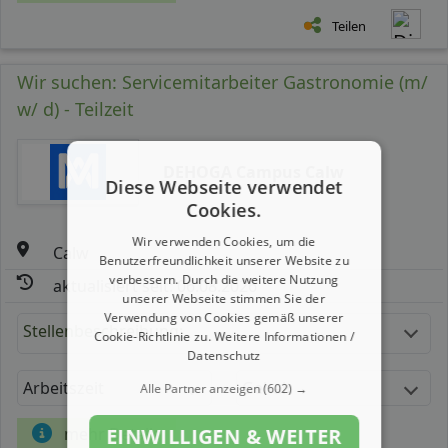
Teilen
Wir suchen: Servicemitarbeiter Gastronomie (m/
w/ d) - Teilzeit
DEHOGA Campus Calw
Diese Webseite verwendet
Cookies.
Wir verwenden Cookies, um die
Calw
Benutzerfreundlichkeit unserer Website zu
verbessern. Durch die weitere Nutzung
aktualisiert seit: 06.08.2026
unserer Webseite stimmen Sie der
Verwendung von Cookies gemäß unserer
Stellenbeschreibung:
Cookie-Richtlinie zu.
Weitere Informationen /
Datenschutz
Arbeitszeit
Gehalt
Alle Partner anzeigen
(602) →
mehr Details
EINWILLIGEN & WEITER