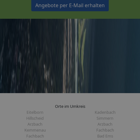
Angebote per E-Mail erhalten
Orte im Umkreis
Eitelborn
Kadenbach
Hillscheid
Simmern
Arzbach
Arzbach
Kemmenau
Fachbach
Fachbach
Bad Ems