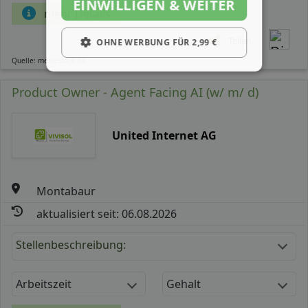
EINWILLIGEN & WEITER
mehr Details
Teilen
OHNE WERBUNG FÜR 2,99 €
Quelle: meinestadt.de
Product Owner - Agent Facing AI (w/ m/ d)
United Internet AG
Montabaur
aktualisiert seit: 06.08.2026
Stellenbeschreibung:
Arbeitszeit
Gehalt