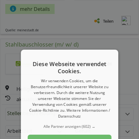
mehr Details
Teilen
Quelle: meinestadt.de
Stahlbauschlosser (m/ w/ d)
Diese Webseite verwendet
HS Hallensysteme GmbH
Cookies.
Wir verwenden Cookies, um die
Benutzerfreundlichkeit unserer Website zu
Heiligenroth
verbessern. Durch die weitere Nutzung
unserer Webseite stimmen Sie der
aktualisiert seit: 08.08.2026
Verwendung von Cookies gemäß unserer
Cookie-Richtlinie zu.
Weitere Informationen /
Stellenbeschreibung:
Datenschutz
Alle Partner anzeigen
(602) →
Arbeitszeit
Gehalt