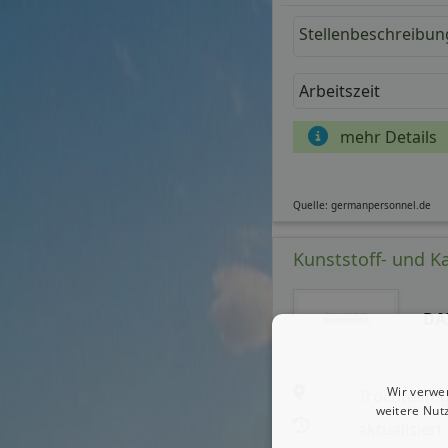
Stellenbeschreibun
Arbeitszeit
mehr Details
Quelle: germanpersonnel.de
Kunststoff- und K
DA
Wir verwe
Trochtelfin
weitere Nut
aktualisiert