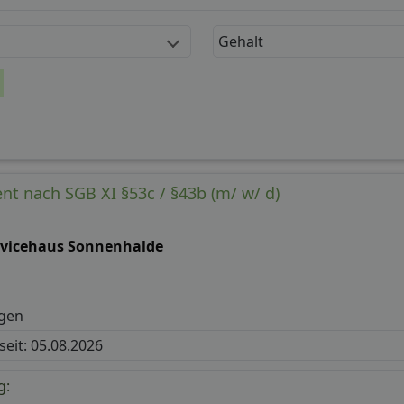
Gehalt
nt nach SGB XI §53c / §43b (m/ w/ d)
rvicehaus Sonnenhalde
gen
 seit: 05.08.2026
g: