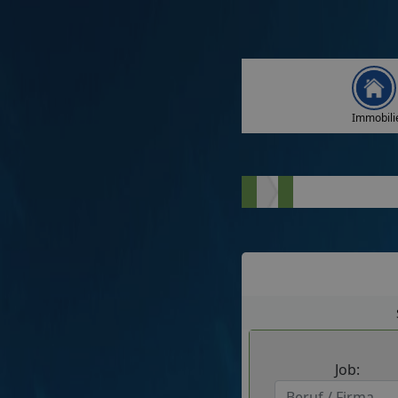
Immobili
Job: