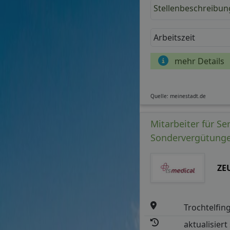
Stellenbeschreibun
Arbeitszeit
mehr Details
Quelle: meinestadt.de
Mitarbeiter für Se
Sondervergütunge
ZEU
Trochtelfin
aktualisiert