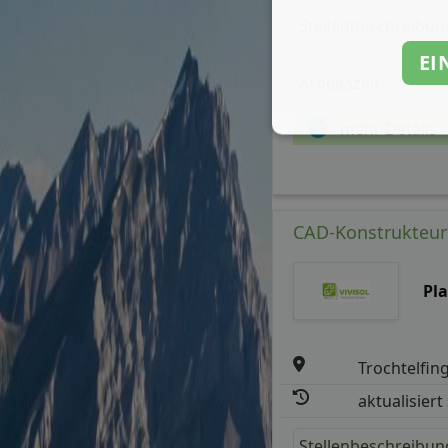
Stellenbeschreibun
EI
Arbeitszeit
mehr Details
CAD-Konstrukteur*
Pl
Trochtelfin
aktualisiert
Stellenbeschreibun