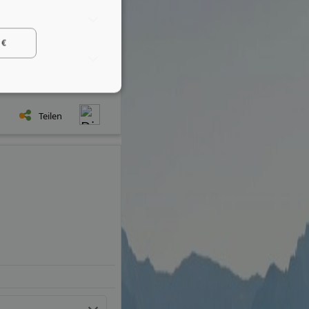
 €
Teilen