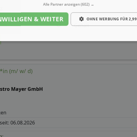
Alle Partner anzeigen
(602) →
g:
NWILLIGEN & WEITER
OHNE WERBUNG FÜR 2,99
Gehalt
in (m/ w/ d)
astro Mayer GmbH
gen
 seit: 06.08.2026
g: