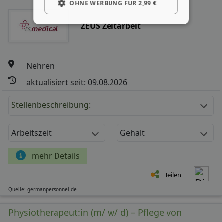
OHNE WERBUNG FÜR 2,99 €
ZEUS Zeitarbeit
Nehren
aktualisiert seit: 09.08.2026
Stellenbeschreibung:
Arbeitszeit
Gehalt
mehr Details
Teilen
Quelle: germanpersonnel.de
Physiotherapeut:in (m/ w/ d) – Pflege von