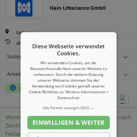
Hain Lifescience GmbH
Nehren
aktualisiert seit: 09.08.2026
Diese Webseite verwendet
Cookies.
Stellenbeschreibung:
Wir verwenden Cookies, um die
Benutzerfreundlichkeit unserer Website zu
Arbeitszeit
Gehalt
verbessern. Durch die weitere Nutzung
unserer Webseite stimmen Sie der
Verwendung von Cookies gemäß unserer
mehr Details
Cookie-Richtlinie zu.
Weitere Informationen /
Datenschutz
Teilen
Alle Partner anzeigen
(602) →
Monteur (m/ w/ d) – Montage von Unikaten nach
EINWILLIGEN & WEITER
Zeichnung - Sehr gute Bezahlung in
Festanstellung!