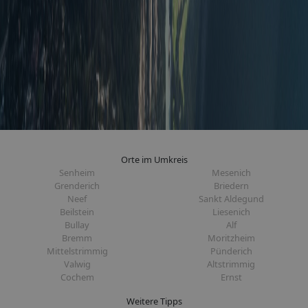
Orte im Umkreis
Senheim
Mesenich
Grenderich
Briedern
Neef
Sankt Aldegund
Beilstein
Liesenich
Bullay
Alf
Bremm
Moritzheim
Mittelstrimmig
Pünderich
Valwig
Altstrimmig
Cochem
Ernst
Weitere Tipps