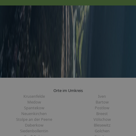
Orte im Umkreis
Krusenfelde
Iven
Medow
Bartow
Spantekow
Postlow
Neuenkirchen
Breest
Stolpe an der Peene
Völschow
Daberkow
Blesewitz
Siedenbollentin
Golchen