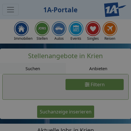
1A-Portale
Jobs
Immobilien
Stellen
Autos
Events
Singles
Reisen
Stellenangebote in Krien
Suchen
Anbieten
Filtern
Suchanzeige inserieren
Aktuelle Jobs in Krien