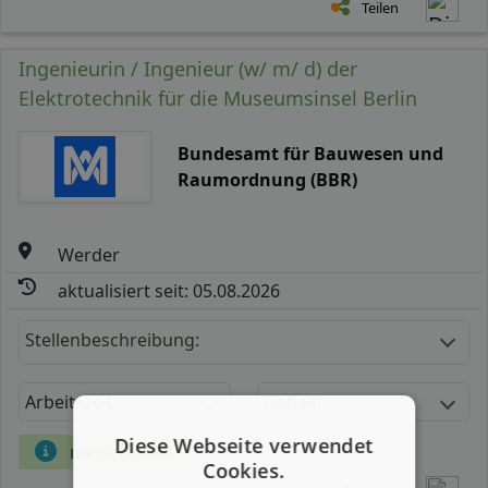
Teilen
Ingenieurin / Ingenieur (w/ m/ d) der
Elektrotechnik für die Museumsinsel Berlin
Bundesamt für Bauwesen und
Raumordnung (BBR)
Werder
aktualisiert seit: 05.08.2026
Stellenbeschreibung:
Arbeitszeit
Gehalt
Diese Webseite verwendet
mehr Details
Cookies.