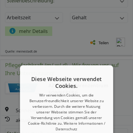
Stellenbeschreibung:
Arbeitszeit
Gehalt
mehr Details
Teilen
Quelle: meinestadt.de
Pflegefachkraft (m/ w/ d) - Wir freuen uns auf
Ihre Unterstützung!
Diese Webseite verwendet
Cookies.
AZURIT Seniorenzentrum
SONNEBERG
Wir verwenden Cookies, um die
Benutzerfreundlichkeit unserer Website zu
verbessern. Durch die weitere Nutzung
Sonneberg
unserer Webseite stimmen Sie der
Verwendung von Cookies gemäß unserer
aktualisiert seit: 08.08.2026
Cookie-Richtlinie zu.
Weitere Informationen /
Datenschutz