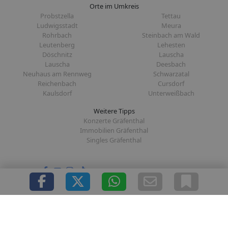
Orte im Umkreis
Probstzella
Tettau
Ludwigsstadt
Meura
Rohrbach
Steinbach am Wald
Leutenberg
Lehesten
Döschnitz
Lauscha
Lauscha
Deesbach
Neuhaus am Rennweg
Schwarzatal
Reichenbach
Cursdorf
Kaulsdorf
Unterweißbach
Weitere Tipps
Konzerte Gräfenthal
Immobilien Gräfenthal
Singles Gräfenthal
Folge uns auf:
|
|
|
|
Über uns
Presse
Redaktion
Datenschutz
Impressum