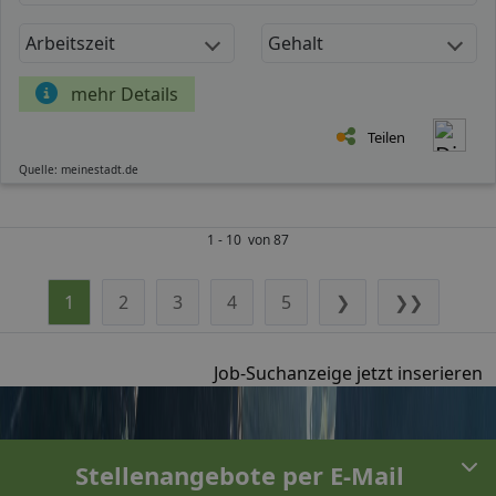
Arbeitszeit
Gehalt
mehr Details
Teilen
Quelle: meinestadt.de
1 - 10 von 87
1
2
3
4
5
❯
❯❯
Job-Suchanzeige jetzt inserieren
Stellenangebote per E-Mail