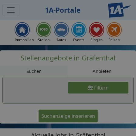
1A-Portale
Jobs
Immobilien
Stellen
Autos
Events
Singles
Reisen
Stellenangebote in Gräfenthal
Suchen
Anbieten
Filtern
Suchanzeige inserieren
Aktuelle Jobs in Gräfenthal