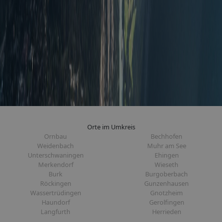
Orte im Umkreis
Ornbau
Bechhofen
Weidenbach
Muhr am See
Unterschwaningen
Ehingen
Merkendorf
Wieseth
Burk
Burgoberbach
Röckingen
Gunzenhausen
Wassertrüdingen
Gnotzheim
Haundorf
Gerolfingen
Langfurth
Herrieden