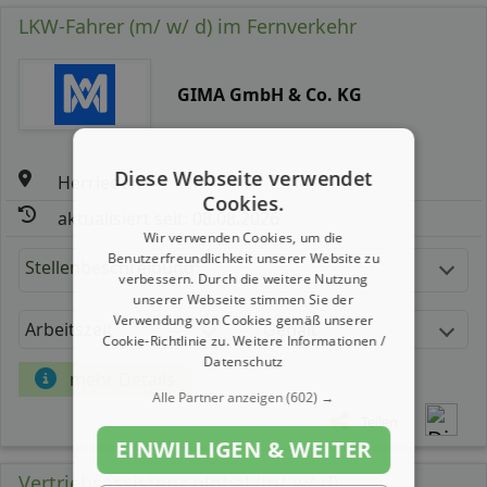
LKW-Fahrer (m/ w/ d) im Fernverkehr
GIMA GmbH & Co. KG
Diese Webseite verwendet
Herrieden
Cookies.
aktualisiert seit: 08.08.2026
Wir verwenden Cookies, um die
Benutzerfreundlichkeit unserer Website zu
Stellenbeschreibung:
verbessern. Durch die weitere Nutzung
unserer Webseite stimmen Sie der
Verwendung von Cookies gemäß unserer
Arbeitszeit
Gehalt
Cookie-Richtlinie zu.
Weitere Informationen /
Datenschutz
mehr Details
Alle Partner anzeigen
(602) →
Teilen
EINWILLIGEN & WEITER
Vertriebsassistenz global (m/ w/ d)