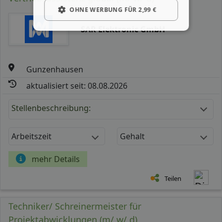
OHNE WERBUNG FÜR 2,99 €
SAR Elektronic GmbH
Gunzenhausen
aktualisiert seit: 08.08.2026
Stellenbeschreibung:
Arbeitszeit
Gehalt
mehr Details
Teilen
Techniker/ Schreinermeister für
Projektabwicklungen (m/ w/ d)