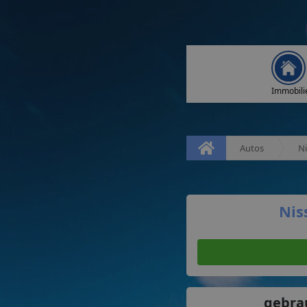
Immobili
Autos
N
Nis
gebra