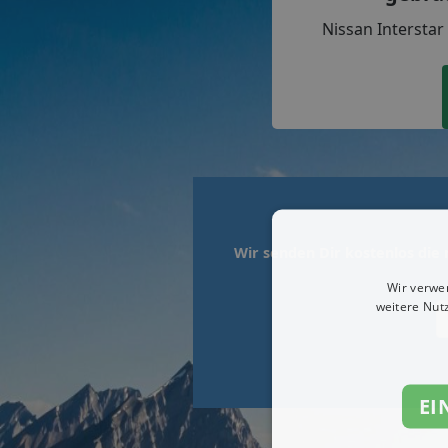
Nissan Intersta
Wir senden Dir kostenlos di
Wir verwe
weitere Nut
EI