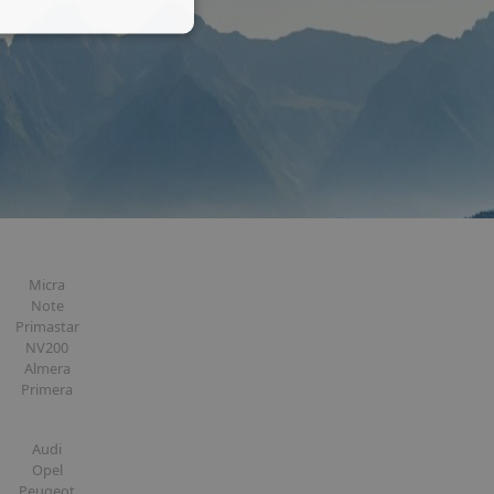
Micra
Note
Primastar
NV200
Almera
Primera
Audi
Opel
Peugeot