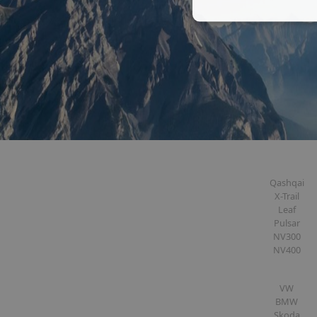
Qashqai
X-Trail
Leaf
Pulsar
NV300
NV400
VW
BMW
Skoda