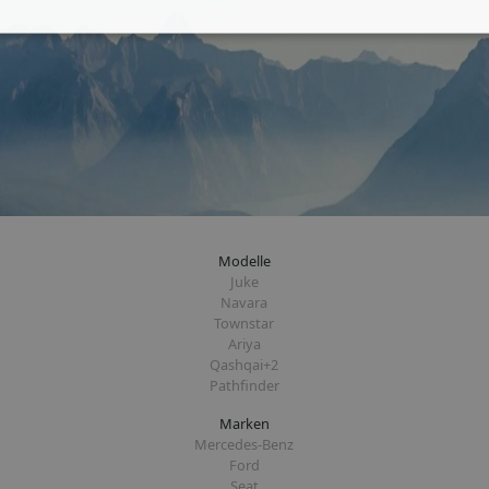
Modelle
Juke
Navara
Townstar
Ariya
Qashqai+2
Pathfinder
Marken
Mercedes-Benz
Ford
Seat