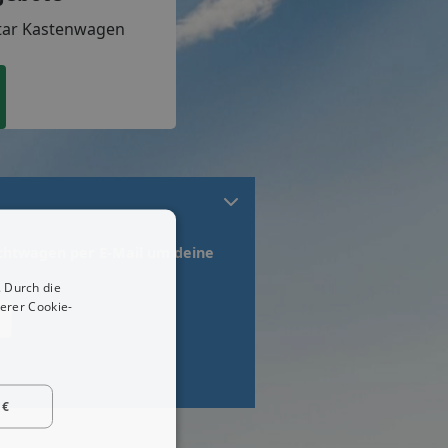
star Kastenwagen
chtwagen per E-Mail um deine
 Durch die
erer Cookie-
 €