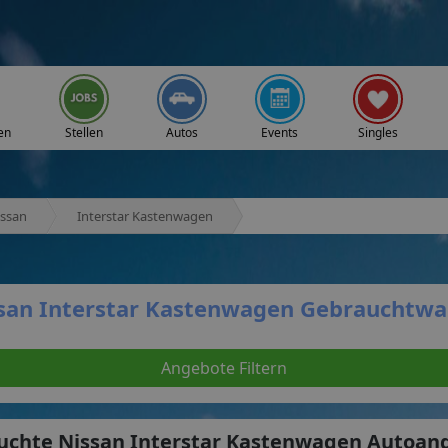
en
Stellen
Autos
Events
Singles
issan
Interstar Kastenwagen
san Interstar Kastenwagen Gebrauchtw
Angebote Filtern
uchte Nissan Interstar Kastenwagen Autoan