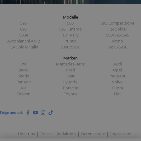
Modelle
595
500
595 Competizione
695
595 Turismo
124 Spider
500e
131 Rally
500/595/695
Autobianchi A112
Punto
Ritmo
124 Spider Rally
500C/595C
595C/695C
Marken
VW
Mercedes-Benz
Audi
BMW
Ford
Opel
Skoda
Seat
Peugeot
Renault
Hyundai
Volvo
Kia
Porsche
Cupra
Citroen
Toyota
Fiat
Folge uns auf:
|
|
|
|
Über uns
Presse
Redaktion
Datenschutz
Impressum