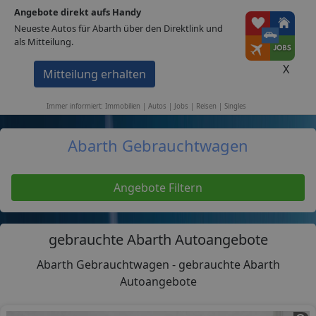
Angebote direkt aufs Handy
1A-Portale
Neueste Autos für Abarth über den Direktlink und
als Mitteilung.
Home
Autos
Abarth
X
Mitteilung erhalten
Immobilien
Stellen
Autos
Events
Singles
Reisen
Immer informiert: Immobilien | Autos | Jobs | Reisen | Singles
Abarth Gebrauchtwagen
Angebote Filtern
gebrauchte Abarth Autoangebote
Abarth Gebrauchtwagen - gebrauchte Abarth
Autoangebote